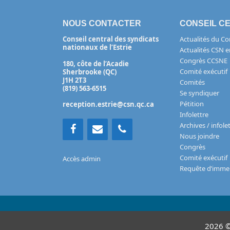
NOUS CONTACTER
CONSEIL C
Conseil central des syndicats
Actualités du Con
nationaux de l’Estrie
Actualités CSN e
Congrès CCSNE
180, côte de l’Acadie
Comité exécutif
Sherbrooke (QC)
J1H 2T3
Comités
(819) 563-6515
Se syndiquer
Pétition
reception.estrie@csn.qc.ca
Infolettre
Archives / infol
Nous joindre
Congrès
Comité exécutif
Accès admin
Requête d’imme
2026 © 