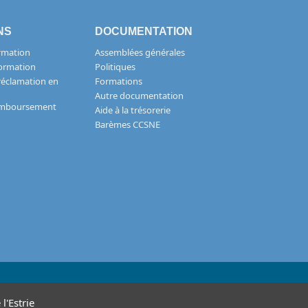
NS
DOCUMENTATION
rmation
Assemblées générales
formation
Politiques
réclamation en
Formations
Autre documentation
remboursement
Aide à la trésorerie
Barèmes CCSNE
l'Estrie