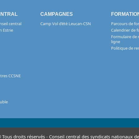
ENTRAL
CAMPAGNES
FORMATIO
seil central
Camp Vol d’été Leucan-CSN
Parcours de fo
n Estrie
Calendrier de 
Formulaire de 
ligne
Politique de 
ettres CCSNE
uble
Tous droits réservés - Conseil central des syndicats nationaux de 